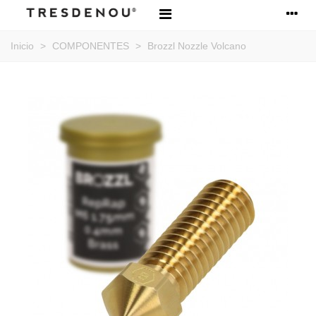
Inicio
>
COMPONENTES
>
Brozzl Nozzle Volcano