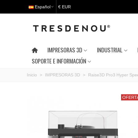
Español
€ EUR
IMPRESORAS 3D
INDUSTRIAL
SOPORTE E INFORMACIÓN
Inicio
>
IMPRESORAS 3D
>
Raise3D Pro3 Hyper Spe
OFERT