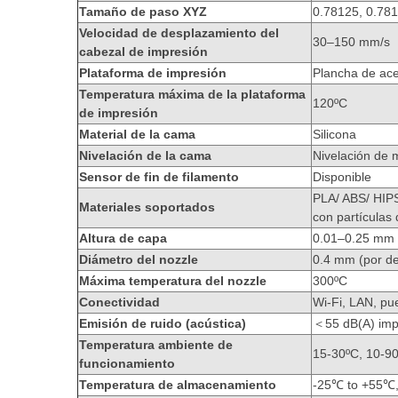
Tamaño de paso XYZ
0.78125, 0.78
Velocidad de desplazamiento del
30–150 mm/s
cabezal de impresión
Plataforma de impresión
Plancha de acer
Temperatura máxima de la plataforma
120ºC
de impresión
Material de la cama
Silicona
Nivelación de la cama
Nivelación de 
Sensor de fin de filamento
Disponible
PLA/ ABS/ HIPS
Materiales soportados
con partículas
Altura de capa
0.01–0.25 mm
Diámetro del nozzle
0.4 mm (por def
Máxima temperatura del nozzle
300ºC
Conectividad
Wi-Fi, LAN, p
Emisión de ruido (acústica)
＜55 dB(A) imp
Temperatura ambiente de
15-30ºC, 10-9
funcionamiento
Temperatura de almacenamiento
-25℃ to +55℃,