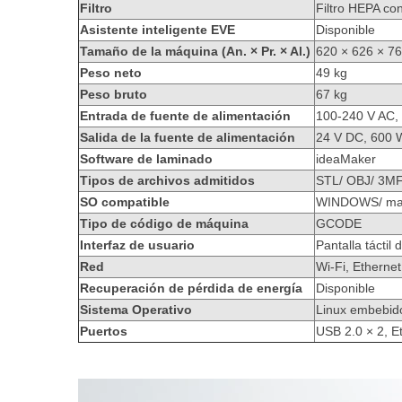
Filtro
Filtro HEPA co
Asistente inteligente EVE
Disponible
Tamaño de la máquina (An. × Pr. × Al.)
620 × 626 × 7
Peso neto
49 kg
Peso bruto
67 kg
Entrada de fuente de alimentación
100-240 V AC, 
Salida de la fuente de alimentación
24 V DC, 600 
Software de laminado
ideaMaker
Tipos de archivos admitidos
STL/ OBJ/ 3M
SO compatible
WINDOWS/ mac
Tipo de código de máquina
GCODE
Interfaz de usuario
Pantalla táctil
Red
Wi-Fi, Ethernet
Recuperación de pérdida de energía
Disponible
Sistema Operativo
Linux embebid
Puertos
USB 2.0 × 2, E