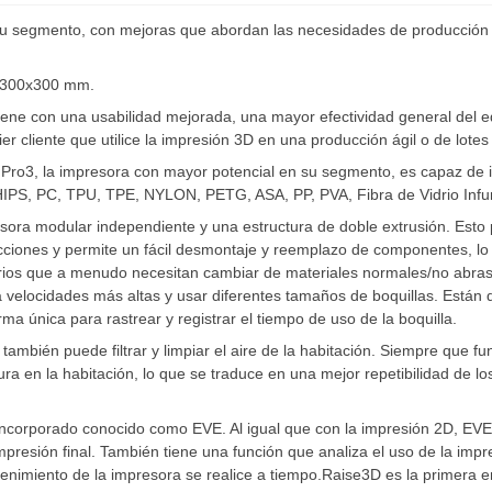
 segmento, con mejoras que abordan las necesidades de producción á
0x300x300 mm.
ne con una usabilidad mejorada, una mayor efectividad general del equi
er cliente que utilice la impresión 3D en una producción ágil o de lote
 Pro3, la impresora con mayor potencial en su segmento, es capaz de 
IPS, PC, TPU, TPE, NYLON, PETG, ASA, PP, PVA, Fibra de Vidrio Infun
sora modular independiente y una estructura de doble extrusión. Est
ucciones y permite un fácil desmontaje y reemplazo de componentes, lo 
rios que a menudo necesitan cambiar de materiales normales/no abrasi
 a velocidades más altas y usar diferentes tamaños de boquillas. Está
ma única para rastrear y registrar el tiempo de uso de la boquilla.
 también puede filtrar y limpiar el aire de la habitación. Siempre que
ura en la habitación, lo que se traduce en una mejor repetibilidad de
incorporado conocido como EVE. Al igual que con la impresión 2D, EVE A
mpresión final. También tiene una función que analiza el uso de la impr
nimiento de la impresora se realice a tiempo.Raise3D es la primera e