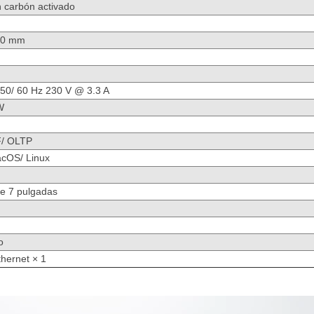
n carbón activado
60 mm
50/ 60 Hz 230 V @ 3.3 A
W
F/ OLTP
OS/ Linux
 de 7 pulgadas
o
thernet × 1