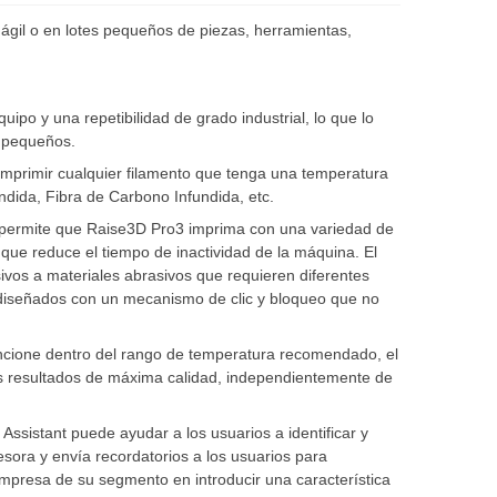
gil o en lotes pequeños de piezas, herramientas,
po y una repetibilidad de grado industrial, lo que lo
s pequeños.
imprimir cualquier filamento que tenga una temperatura
dida, Fibra de Carbono Infundida, etc.
o permite que Raise3D Pro3 imprima con una variedad de
que reduce el tiempo de inactividad de la máquina. El
vos a materiales abrasivos que requieren diferentes
n diseñados con un mecanismo de clic y bloqueo que no
 funcione dentro del rango de temperatura recomendado, el
 los resultados de máxima calidad, independientemente de
ssistant puede ayudar a los usuarios a identificar y
esora y envía recordatorios a los usuarios para
mpresa de su segmento en introducir una característica