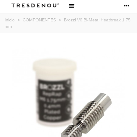
Inicio
>
COMPONENTES
>
Brozzl V6 Bi-Metal Heatbreak 1.75
mm