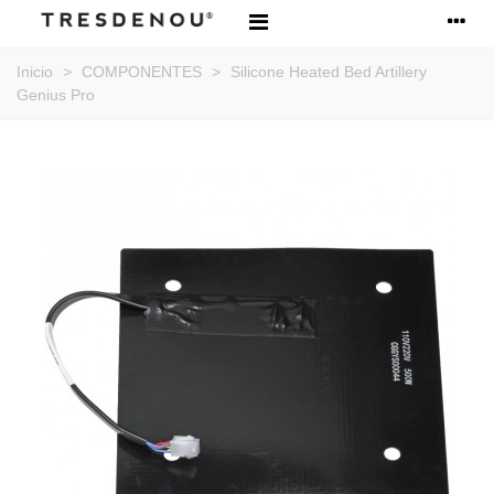
Inicio
>
COMPONENTES
>
Silicone Heated Bed Artillery
Genius Pro