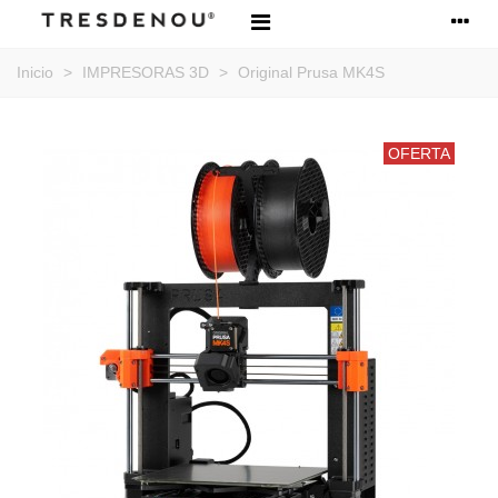
Inicio
>
IMPRESORAS 3D
>
Original Prusa MK4S
OFERTA