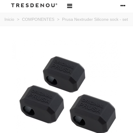
Inicio
>
COMPONENTES
>
Prusa Nextruder Silicone sock - set