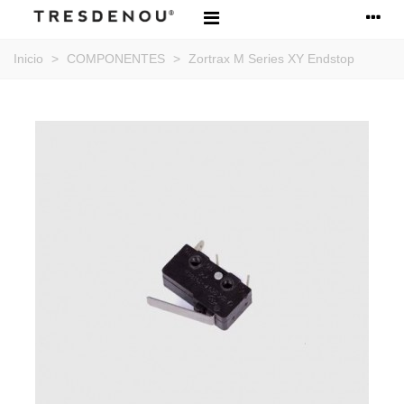
Inicio
>
COMPONENTES
>
Zortrax M Series XY Endstop