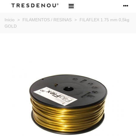
Inicio
>
FILAMENTOS / RESINAS
>
FILAFLEX 1.75 mm 0,5kg
GOLD