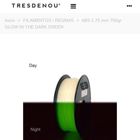
Inicio
>
FILAMENTOS / RESINAS
>
ABS 1.75 mm 750gr
GLOW IN THE DARK GREEN