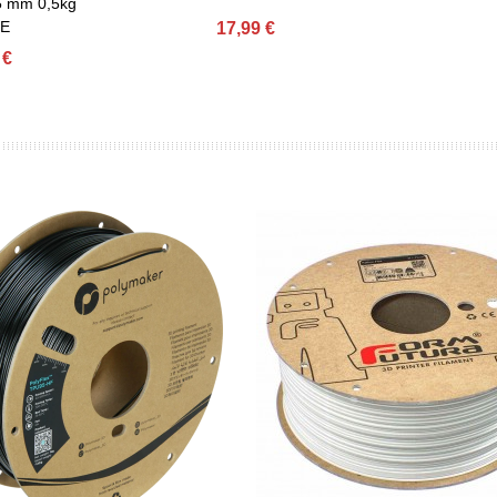
5 mm 0,5kg
E
17,99 €
 €