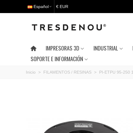
Español
€ EUR
IMPRESORAS 3D
INDUSTRIAL
SOPORTE E INFORMACIÓN
Inicio
>
FILAMENTOS / RESINAS
>
PI-ETPU 95-250