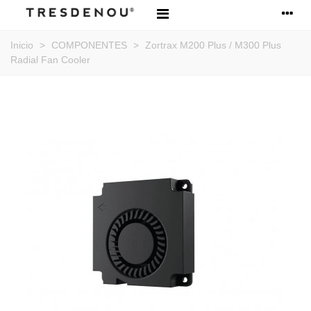
Inicio
>
COMPONENTES
>
Zortrax M200 Plus / M300 Plus
Radial Fan Cooler