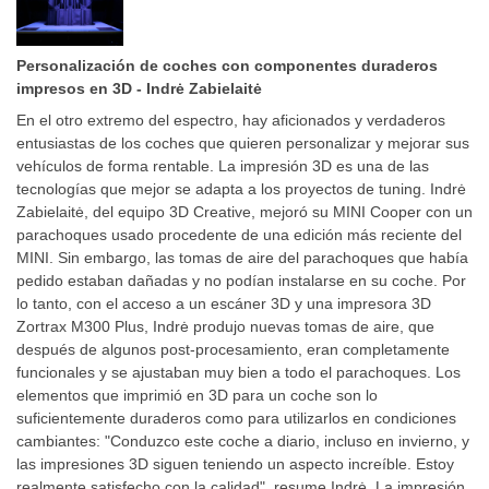
Personalización de coches con componentes duraderos
impresos en 3D - Indrė Zabielaitė
En el otro extremo del espectro, hay aficionados y verdaderos
entusiastas de los coches que quieren personalizar y mejorar sus
vehículos de forma rentable. La impresión 3D es una de las
tecnologías que mejor se adapta a los proyectos de tuning. Indrė
Zabielaitė, del equipo 3D Creative, mejoró su MINI Cooper con un
parachoques usado procedente de una edición más reciente del
MINI. Sin embargo, las tomas de aire del parachoques que había
pedido estaban dañadas y no podían instalarse en su coche. Por
lo tanto, con el acceso a un escáner 3D y una impresora 3D
Zortrax M300 Plus, Indrė produjo nuevas tomas de aire, que
después de algunos post-procesamiento, eran completamente
funcionales y se ajustaban muy bien a todo el parachoques. Los
elementos que imprimió en 3D para un coche son lo
suficientemente duraderos como para utilizarlos en condiciones
cambiantes: "Conduzco este coche a diario, incluso en invierno, y
las impresiones 3D siguen teniendo un aspecto increíble. Estoy
realmente satisfecho con la calidad", resume Indrė. La impresión