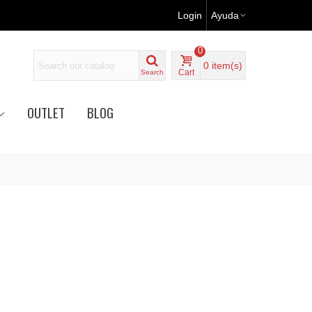
Login
Ayuda
0
0
item(s)
Cart
Search
OUTLET
BLOG