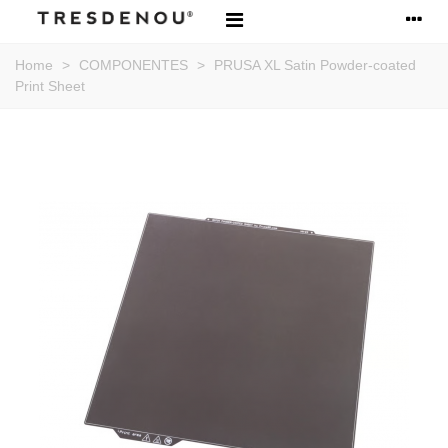
Home
>
COMPONENTES
>
PRUSA XL Satin Powder-coated
Print Sheet