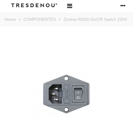
Home
>
COMPONENTES
>
Zortrax M200 On/Off Switch 220V