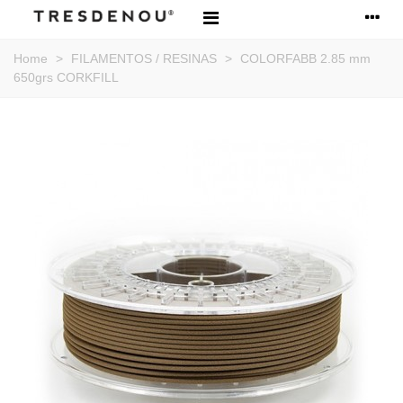
Home
>
FILAMENTOS / RESINAS
>
COLORFABB 2.85 mm
650grs CORKFILL