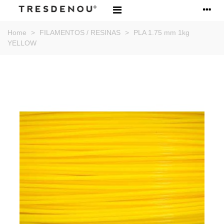
Home
>
FILAMENTOS / RESINAS
>
PLA 1.75 mm 1kg
YELLOW