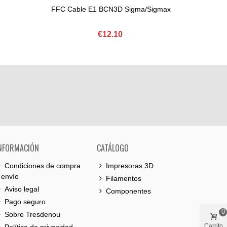
FFC Cable E1 BCN3D Sigma/Sigmax
FFC
€12.10
NFORMACIÓN
CATÁLOGO
Condiciones de compra
Impresoras 3D
 envío
Filamentos
Aviso legal
Componentes
Pago seguro
0
Sobre Tresdenou
Carrito