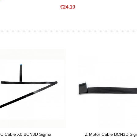
€24.10
C Cable X0 BCN3D Sigma
Z Motor Cable BCN3D Si
d To Basket
Add To Basket