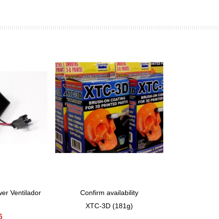
er Ventilador
Confirm availability
View More
XTC-3D (181g)
6