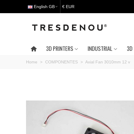
English GB
€ EUR
3D PRINTERS
INDUSTRIAL
3D 
Home
>
COMPONENTES
>
Axial Fan 3010mm 12 v