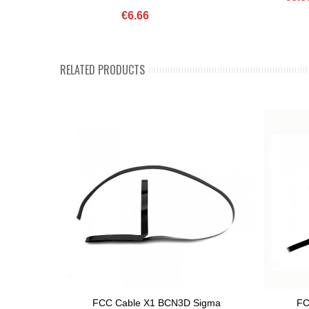
€6.66
RELATED PRODUCTS
FCC Cable X1 BCN3D Sigma
FC
Add To Basket
Ad