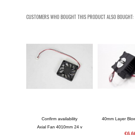
CUSTOMERS WHO BOUGHT THIS PRODUCT ALSO BOUGHT:
Confirm availability
40mm Layer Blow
View More
Add To Basket
Axial Fan 4010mm 24 v
€6.6