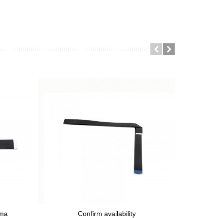
gma
Confirm availability
View More
Vi