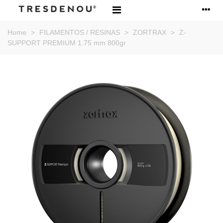
Home
>
FILAMENTOS / RESINAS
>
ZORTRAX
>
Z-
SUPPORT PREMIUM 1.75 mm 800gr