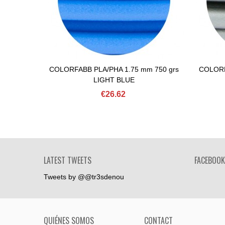
COLORFABB PLA/PHA 1.75 mm 750 grs
COLORF
Add To Basket
Ad
LIGHT BLUE
€26.62
LATEST TWEETS
FACEBOOK
Tweets by @@tr3sdenou
QUIÉNES SOMOS
CONTACT