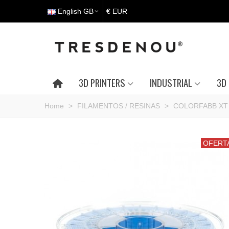
English GB
€ EUR
3D PRINTERS
INDUSTRIAL
3D 
Home
>
FILAMENTOS / RESINAS
>
COLORFABB XT 
OFERT