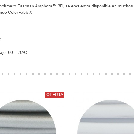
l polímero Eastman Amphora™ 3D, se encuentra disponible en muchos 
sando ColorFabb XT
C
ajo: 60 – 70ºC
OFERTA