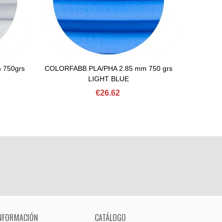
 750grs
COLORFABB PLA/PHA 2.85 mm 750 grs
Add To Basket
Vi
LIGHT BLUE
COLORF
€26.62
NFORMACIÓN
CATÁLOGO