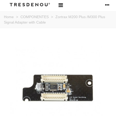
Home
>
COMPONENTES
>
Zortrax M200 Plus /M300 Plus
Signal Adapter with Cable