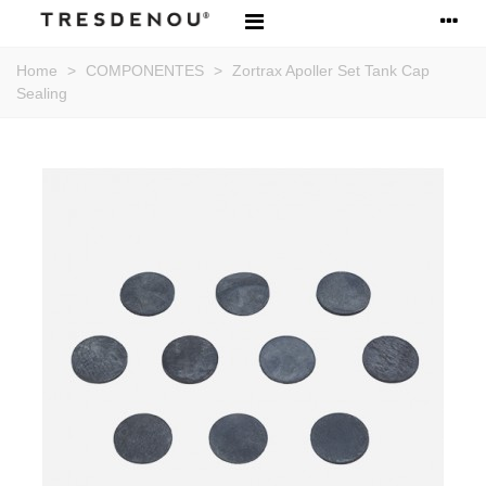
Home
>
COMPONENTES
>
Zortrax Apoller Set Tank Cap
Sealing