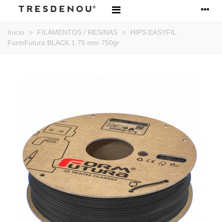
Início
>
FILAMENTOS / RESINAS
>
HIPS EASYFIL
FormFutura BLACK 1.75 mm 750gr