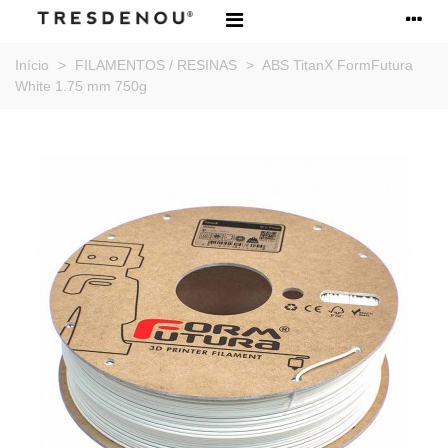
Início
>
FILAMENTOS / RESINAS
>
ABS TitanX FormFutura
White 1.75 mm 750g