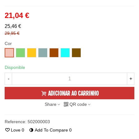
21,04 €
25,46 €
29,95 €
Cor
SUMMER
FALL
WINTER
DUAL
PASTEL
CAPPUCCINO
SPRING
GRADIENT
RAINBOW
WOOD
Disponible
-
+
ADICIONAR AO CARRINHO
Share
QR code
Reference:
502000003
Love
0
Add To Compare
0