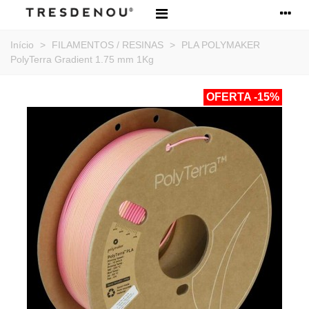
Início
>
FILAMENTOS / RESINAS
>
PLA POLYMAKER
PolyTerra Gradient 1.75 mm 1Kg
OFERTA
-15%