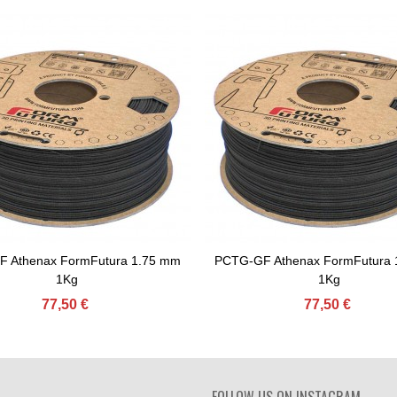
 Athenax FormFutura 1.75 mm
PCTG-GF Athenax FormFutura 
nar Ao Carrinho
Adicionar Ao Carrinho
1Kg
1Kg
77,50 €
77,50 €