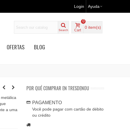
Login
Ayuda
0
0
item(s)
Cart
Search
OFERTAS
BLOG
POR QUÉ COMPRAR EN TRESDENOU
 metálica
PAGAMENTO
 que
Você pode pagar com cartão de débito
nte a uma
ou crédito