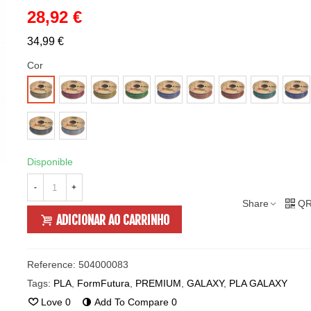
28,92 €
34,99 €
Cor
Andromeda
Calixto
Emerald
Gemini
Jupiter
Mercury
Opal
Orion
CHAMPAGNE
Purple
Yellow
Green
Blue
Brown
Brown
Green
Blue
GOLD
Space
Titanium
Grey
Silver
Disponible
-
+
Share
QR
ADICIONAR AO CARRINHO
Reference:
504000083
Tags:
PLA
,
FormFutura
,
PREMIUM
,
GALAXY
,
PLA GALAXY
Love
0
Add To Compare
0