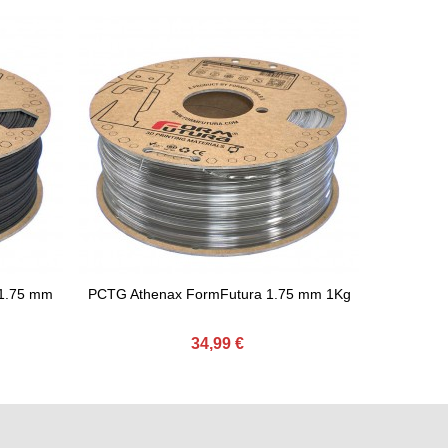
1.75 mm
PCTG Athenax FormFutura 1.75 mm 1Kg
PLA Ston
Adicionar Ao Carrinho
Adicion
34,99 €