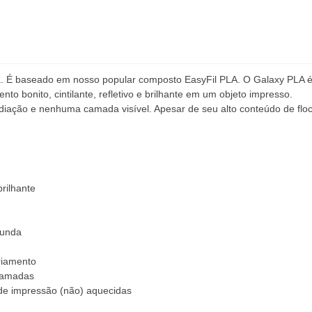
a. É baseado em nosso popular composto EasyFil PLA. O Galaxy PLA é
to bonito, cintilante, refletivo e brilhante em um objeto impresso.
iação e nenhuma camada visível. Apesar de seu alto conteúdo de floc
rilhante
funda
riamento
camadas
 de impressão (não) aquecidas