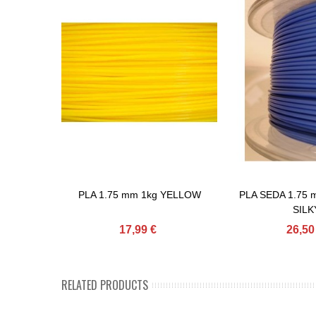
PLA 1.75 mm 1kg YELLOW
PLA SEDA 1.75 
Adicionar Ao Carrinho
Adicionar Ao Carr
SILK
17,99 €
26,50
RELATED PRODUCTS