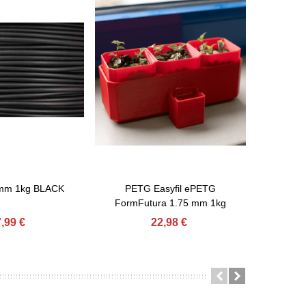
 mm 1kg BLACK
PETG Easyfil ePETG
PLA EASY
 Carrinho
Adicionar Ao Carrinho
Adiciona
FormFutura 1.75 mm 1kg
,99 €
22,98 €