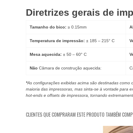
Diretrizes gerais de im
Tamanho do bico:
≥ 0.15mm
A
Temperatura de impressão:
± 185 – 215° C
V
Mesa aquecida:
± 50 – 60° C
V
Não
Câmara de construção aquecida:
C
*
As configurações exibidas acima são destinadas como o
maioria das impressoras, mas sinta-se à vontade para e
hot-ends e offsets de impressora, tornando extremamente
CLIENTES QUE COMPRARAM ESTE PRODUTO TAMBÉM COM