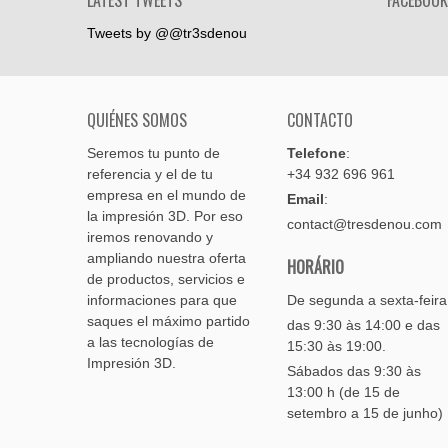
LATEST TWEETS
FACEBOOK
Tweets by @@tr3sdenou
QUIÉNES SOMOS
CONTACTO
Seremos tu punto de
Telefone
:
referencia y el de tu
+34 932 696 961
empresa en el mundo de
Email
:
la impresión 3D. Por eso
contact@tresdenou.com
iremos renovando y
ampliando nuestra oferta
HORÁRIO
de productos, servicios e
informaciones para que
De segunda a sexta-feira
saques el máximo partido
das 9:30 às 14:00 e das
a las tecnologías de
15:30 às 19:00.
Impresión 3D.
Sábados das 9:30 às
13:00 h (de 15 de
setembro a 15 de junho)