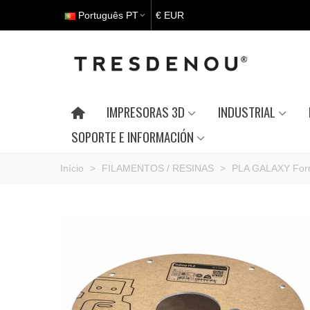
Português PT
€ EUR
IMPRESORAS 3D
INDUSTRIAL
SOPORTE E INFORMACIÓN
Início
>
FILAMENTOS / RESINAS
>
PLA GALAXY For