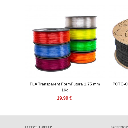
PLA Transparent FormFutura 1.75 mm
PCTG-CF
Adicionar Ao Carrinho
Adicio
1Kg
19,99 €