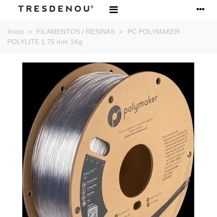
Início
>
FILAMENTOS / RESINAS
>
PC POLYMAKER
POLYLITE 1.75 mm 1Kg