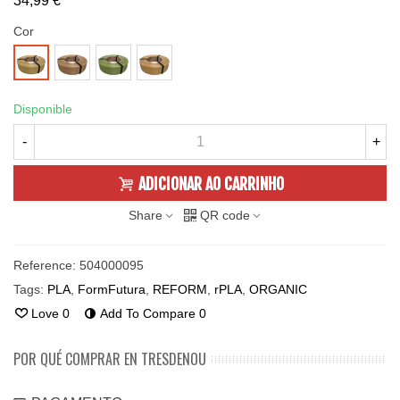
34,99 €
Cor
Dark
Hemp
Linen
Blond
Ale
Beer
Disponible
-
+
ADICIONAR AO CARRINHO
Share
QR code
Reference:
504000095
Tags:
PLA
,
FormFutura
,
REFORM
,
rPLA
,
ORGANIC
Love
0
Add To Compare
0
POR QUÉ COMPRAR EN TRESDENOU