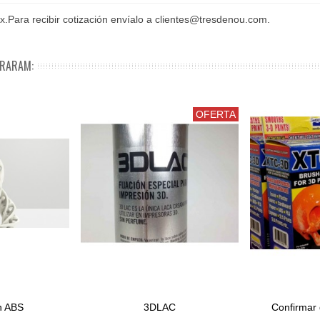
ex.Para recibir cotización envíalo a clientes@tresdenou.com.
PRARAM:
OFERTA
n ABS
3DLAC
Confirmar 
Adicionar Ao Carrinho
View Mor