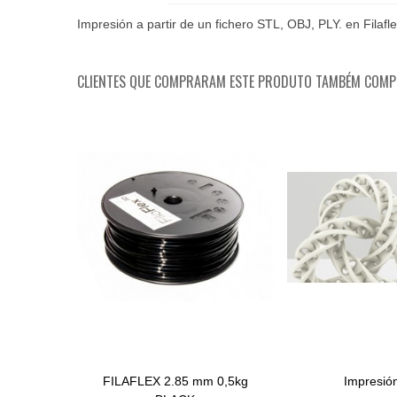
Impresión a partir de un fichero STL, OBJ, PLY. en Filafl
CLIENTES QUE COMPRARAM ESTE PRODUTO TAMBÉM COM
FILAFLEX 2.85 mm 0,5kg
Impresió
Adicionar Ao Carrinho
View More