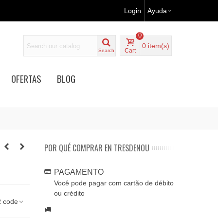
Login
Ayuda
0
0
item(s)
Cart
Search
OFERTAS
BLOG
POR QUÉ COMPRAR EN TRESDENOU
PAGAMENTO
Você pode pagar com cartão de débito
ou crédito
 code