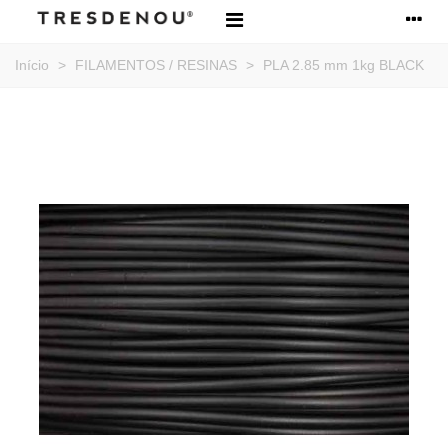
Início
>
FILAMENTOS / RESINAS
>
PLA 2.85 mm 1kg BLACK