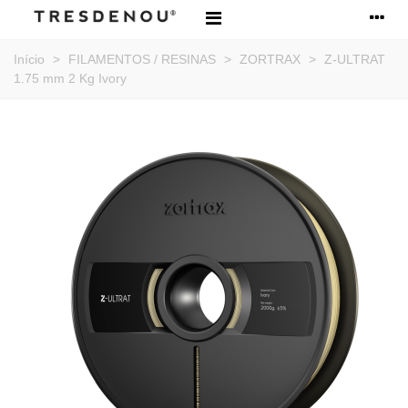
Início
>
FILAMENTOS / RESINAS
>
ZORTRAX
>
Z-ULTRAT
1.75 mm 2 Kg Ivory