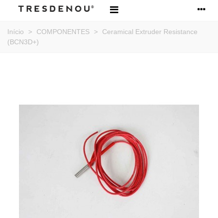
Início
>
COMPONENTES
>
Ceramical Extruder Resistance
(BCN3D+)