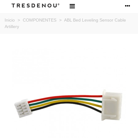
Inicio
>
COMPONENTES
>
ABL Bed Leveling Sensor Cable
Artillery