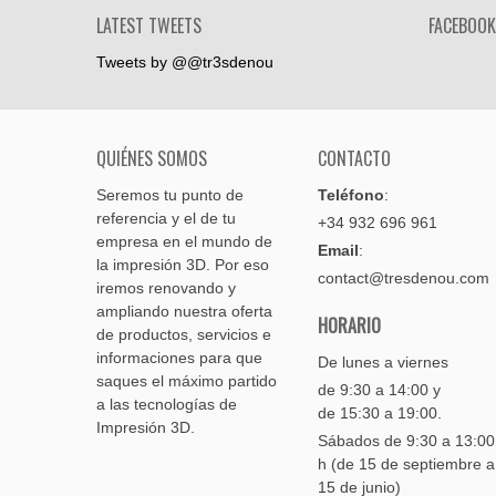
LATEST TWEETS
FACEBOOK
Tweets by @@tr3sdenou
QUIÉNES SOMOS
CONTACTO
Seremos tu punto de
Teléfono
:
referencia y el de tu
+34 932 696 961
empresa en el mundo de
Email
:
la impresión 3D. Por eso
contact@tresdenou.com
iremos renovando y
ampliando nuestra oferta
HORARIO
de productos, servicios e
informaciones para que
De lunes a viernes
saques el máximo partido
de 9:30 a 14:00 y
a las tecnologías de
de 15:30 a 19:00.
Impresión 3D.
Sábados de 9:30 a 13:0
h (de 15 de septiembre a
15 de junio)