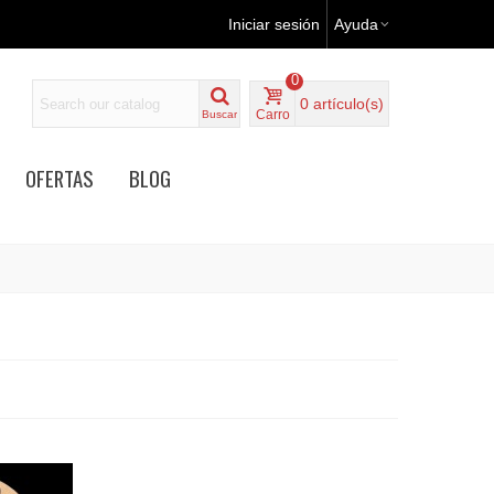
Iniciar sesión
Ayuda
0
0
artículo(s)
Carro
Buscar
OFERTAS
BLOG