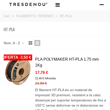
Inici
>
FILAMENTS / RESINES
>
HT-PLA
HT-PLA
Nom, A - Z
OFERTA
-3,50 €
PLA POLYMAKER HT-PLA 1.75 mm
1Kg
17,76 €
21,49 € IVA inclòs
24,99 €
El filament HT-PLA és un material de
impressió 3D premium, resistent a la calor,
dissenyat per suportar temperatures de fins a
150°C sense deformar-se ni distorsionar-se.