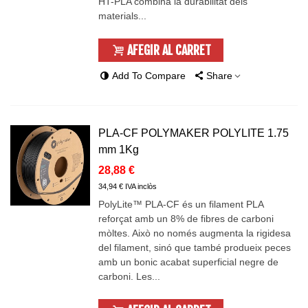
HT-PLA combina la durabilitat dels
materials...
AFEGIR AL CARRET
Add To Compare
Share
PLA-CF POLYMAKER POLYLITE 1.75
mm 1Kg
28,88 €
34,94 € IVA inclòs
PolyLite™ PLA-CF és un filament PLA
reforçat amb un 8% de fibres de carboni
mòltes. Això no només augmenta la rigidesa
del filament, sinó que també produeix peces
amb un bonic acabat superficial negre de
carboni. Les...