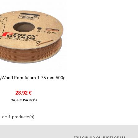
yWood Formfutura 1.75 mm 500g
egir Al Carret
28,92 €
34,99 € IVA inclòs
1 de 1 producte(s)