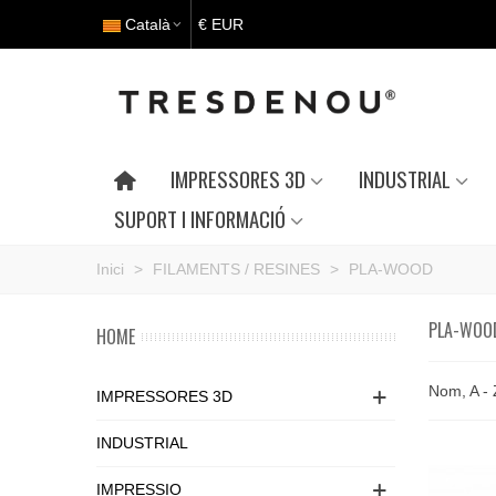
Català
€ EUR
IMPRESSORES 3D
INDUSTRIAL
SUPORT I INFORMACIÓ
Inici
>
FILAMENTS / RESINES
>
PLA-WOOD
PLA-WOO
HOME
Nom, A -
IMPRESSORES 3D
INDUSTRIAL
IMPRESSIO