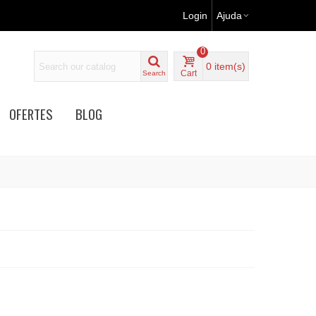
Login
Ajuda
0
0
item(s)
Cart
Search
OFERTES
BLOG