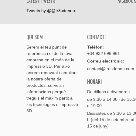
LATEST TWEETS
FACEBOOK
Tweets by @@tr3sdenou
QUI SOM
CONTACTE
Serem el teu punt de
Telèfon
:
referència i el de la teva
+34 932 696 961
empresa en el món de la
Correu electrònic
:
impressió 3D. Per això
contact@tresdenou.com
anirem renovant i ampliant
la nostra oferta de
HORARI
productes, serveis i
informacions perquè
De dilluns a divendres
treguis el màxim partit a
de 9:30 a 14:00 i de 15:3
les tecnologies d'impressió
a 19:00.
3D.
Dissabtes de 9:30 a 13:0
h (del 15 de setembre al
15 de juny)