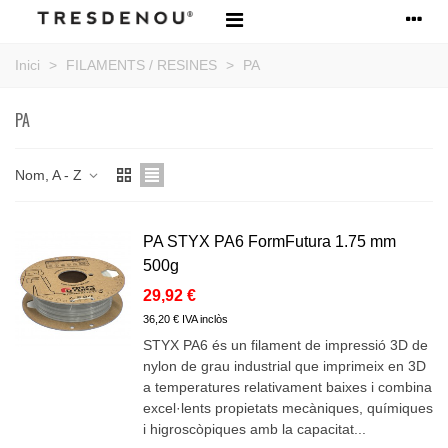
Inici
>
FILAMENTS / RESINES
>
PA
PA
Nom, A - Z
PA STYX PA6 FormFutura 1.75 mm
500g
29,92 €
36,20 € IVA inclòs
STYX PA6 és un filament de impressió 3D de
nylon de grau industrial que imprimeix en 3D
a temperatures relativament baixes i combina
excel·lents propietats mecàniques, químiques
i higroscòpiques amb la capacitat...