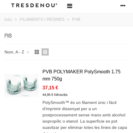
Inici
>
FILAMENTS / RESINES
>
PVB
PVB
Nom, A - Z
PVB POLYMAKER PolySmooth 1.75
mm 750g
37,15 €
44,95 € IVA inclòs
PolySmooth™ és un filament únic i fàcil
d'imprimir dissenyat per a un
postprocessament sense mans amb alcohol
isopropílic o etanol. La superfície es pot
suavitzar per eliminar totes les línies de capa