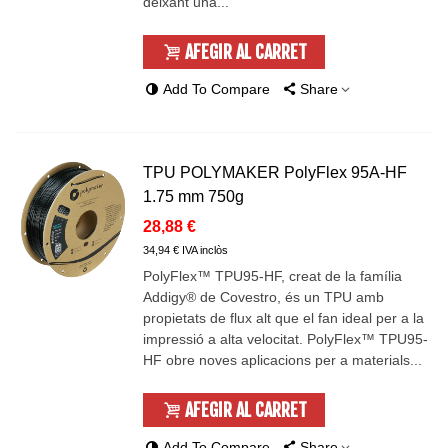
deixant una...
AFEGIR AL CARRET
Add To Compare
Share
TPU POLYMAKER PolyFlex 95A-HF
1.75 mm 750g
28,88 €
34,94 € IVA inclòs
PolyFlex™ TPU95-HF, creat de la família
Addigy®️ de Covestro, és un TPU amb
propietats de flux alt que el fan ideal per a la
impressió a alta velocitat. PolyFlex™ TPU95-
HF obre noves aplicacions per a materials...
AFEGIR AL CARRET
Add To Compare
Share