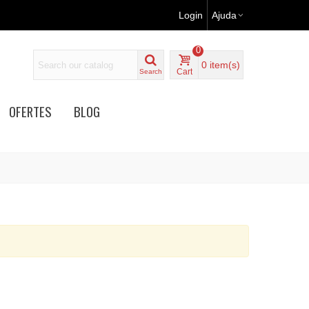
Login
Ajuda
0
0
item(s)
Cart
Search
OFERTES
BLOG