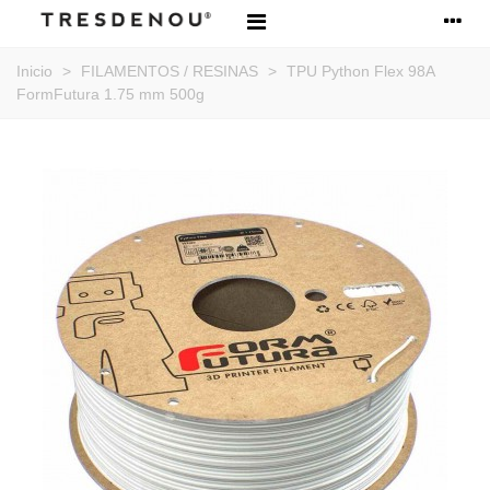
Inicio
>
FILAMENTOS / RESINAS
>
TPU Python Flex 98A
FormFutura 1.75 mm 500g