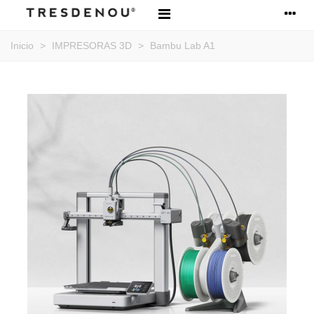
Inicio
>
IMPRESORAS 3D
>
Bambu Lab A1