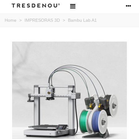
Home
>
IMPRESORAS 3D
>
Bambu Lab A1