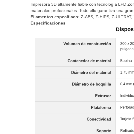
Impresora 3D altamente fiable con tecnología LPD Zor
materiales profesionales. Todo ello garantiza una gran
Filamentos específicos:
Z-ABS, Z-HIPS, Z-ULTRAT,
Especificaciones
Dispos
Volumen de construcción
200 x 20
pulgada
Contenedor de material
Bobina
Diámetro del material
1,75 mm
Diámetro de boquilla
0,4 mm 
Extrusor
Individu
Plataforma
Perforad
Conectividad
Tarjeta 
Soporte
Retirad