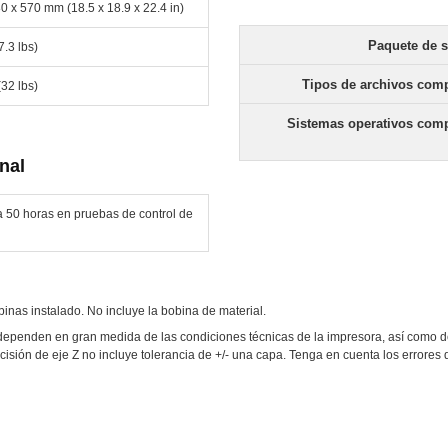
0 x 570 mm (18.5 x 18.9 x 22.4 in)
Paquete de s
7.3 lbs)
Tipos de archivos comp
(32 lbs)
Sistemas operativos comp
nal
 50 horas en pruebas de control de
binas instalado. No incluye la bobina de material.
penden en gran medida de las condiciones técnicas de la impresora, así como de l
ecisión de eje Z no incluye tolerancia de +/- una capa. Tenga en cuenta los errore