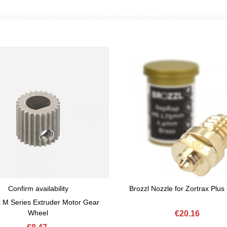
Confirm availability
Brozzl Nozzle for Zortrax Plus
View More
Add To Basket
x M Series Extruder Motor Gear
Wheel
€20.16