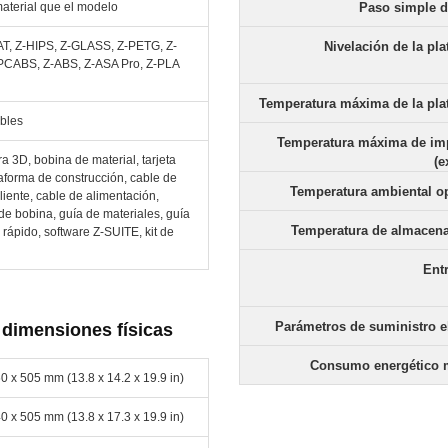
aterial que el modelo
Paso simple d
T, Z-HIPS, Z-GLASS, Z-PETG, Z-
Nivelación de la pl
PCABS, Z-ABS, Z-ASA Pro, Z-PLA
Temperatura máxima de la pla
bles
Temperatura máxima de im
a 3D, bobina de material, tarjeta
(e
aforma de construcción, cable de
Temperatura ambiental op
iente, cable de alimentación,
de bobina, guía de materiales, guía
Temperatura de almacen
o rápido, software Z-SUITE, kit de
Ent
Parámetros de suministro e
 dimensiones físicas
Consumo energético
0 x 505 mm (13.8 x 14.2 x 19.9 in)
0 x 505 mm (13.8 x 17.3 x 19.9 in)