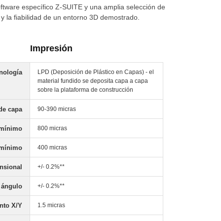
ftware específico Z-SUITE y una amplia selección de
 y la fiabilidad de un entorno 3D demostrado.
Impresión
nología
LPD (Deposición de Plástico en Capas) - el
material fundido se deposita capa a capa
sobre la plataforma de construcción
de capa
90-390 micras
 mínimo
800 micras
 mínimo
400 micras
nsional
+/- 0.2%**
 ángulo
+/- 0.2%**
nto X/Y
1.5 micras