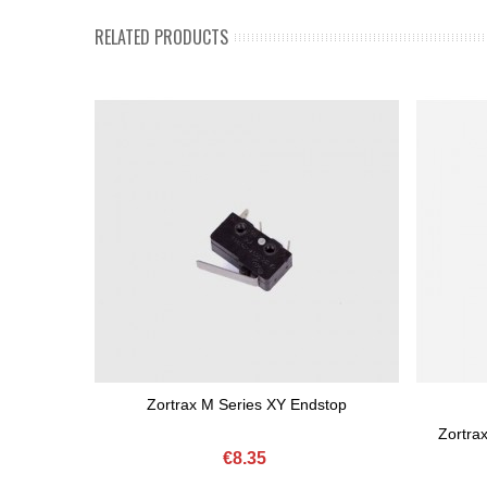
RELATED PRODUCTS
Zortrax M Series XY Endstop
Add To Basket
Zortra
€8.35