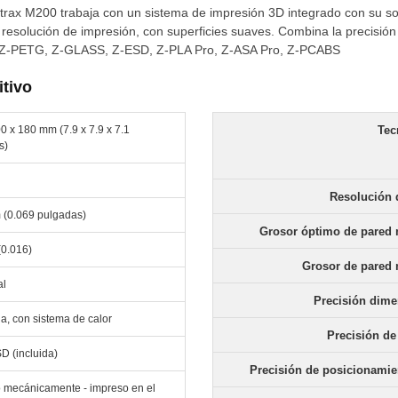
trax M200 trabaja con un sistema de impresión 3D integrado con su so
 resolución de impresión, con superficies suaves. Combina la precisión
 Z-PETG, Z-GLASS, Z-ESD, Z-PLA Pro, Z-ASA Pro, Z-PCABS
itivo
0 x 180 mm (7.9 x 7.9 x 7.1
Tec
s)
Resolución 
 (0.069 pulgadas)
Grosor óptimo de pared
(0.016)
Grosor de pared
al
Precisión dime
a, con sistema de calor
Precisión de
SD (incluida)
Precisión de posicionamie
o mecánicamente - impreso en el