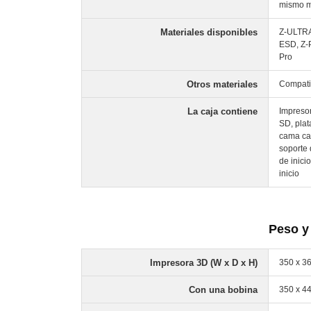
mismo m
Materiales disponibles
Z-ULTRA
ESD, Z-
Pro
Otros materiales
Compati
La caja contiene
Impresor
SD, plat
cama cal
soporte 
de inici
inicio
Peso y
Impresora 3D (W x D x H)
350 x 36
Con una bobina
350 x 44