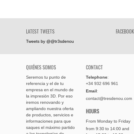
LATEST TWEETS
FACEBOOK
Tweets by @@tr3sdenou
QUIÉNES SOMOS
CONTACT
Seremos tu punto de
Telephone
:
referencia y el de tu
+34 932 696 961
empresa en el mundo de
Email
:
la impresión 3D. Por eso
contact@tresdenou.com
iremos renovando y
ampliando nuestra oferta
HOURS
de productos, servicios e
informaciones para que
From Monday to Friday
saques el máximo partido
from 9:30 to 14:00 and
a las tecnologías de