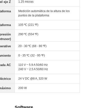
el eje Z
1.25 micras
ataforma
Medición automática de la altura de los
puntos de la plataforma
taforma
105 ºC (221 ºF)
presión
290 ºC (554 ºF)
xtrusor)
erative
20 - 30 ºC (68 - 86 ºF)
amiento
0 - 35 ºC (32 - 95 ºF)
rada AC
110 V ~ 5.9 A 50/60 Hz
240 V ~ 2.5 A 50/60 Hz
léctrico
24 V DC @8 A, 320 W
 máximo
200 W
Software