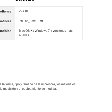
oftware
Z-SUITE
atibles
.stl, .obj, .dxf, .3mf
atibles
Mac OS X / Windows 7 y versiones más
nuevas
a forma, tipo y tamaño de la impresora, los materiales
s de medición y el equipamiento de medida.