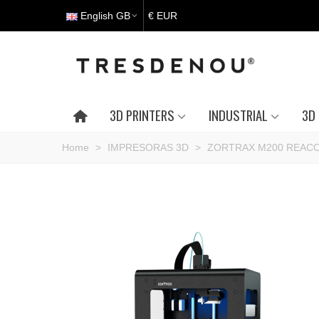
English GB
€ EUR
3D PRINTERS
INDUSTRIAL
3D 
Home
>
IMPRESORAS 3D
>
ZORTRAX M200 REAC