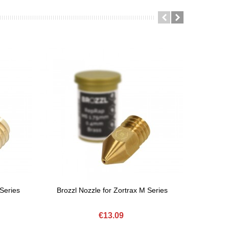
 Series
Brozzl Nozzle for Zortrax M Series
ZOR
Add To Basket
Add
€13.09