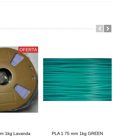
OFERTA
mm 1kg Lavanda
PLA 1.75 mm 1kg GREEN
PLA 1
Comprar
Com