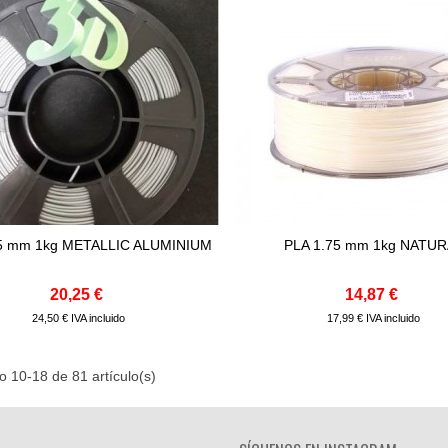
75 mm 1kg METALLIC ALUMINIUM
PLA 1.75 mm 1kg NATU
Comprar
Comprar
20,25 €
14,87 €
24,50 € IVA incluido
17,99 € IVA incluido
 10-18 de 81 artículo(s)