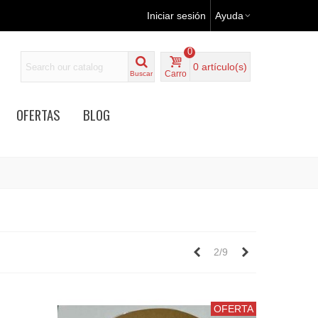
Iniciar sesión
Ayuda
0
0
artículo(s)
Carro
Buscar
OFERTAS
BLOG
Anterior
Siguiente
2/9
OFERTA