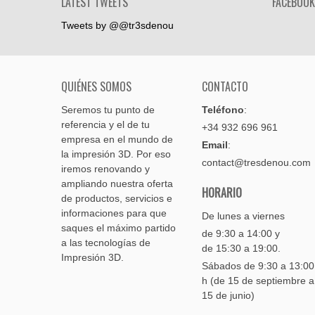
LATEST TWEETS
FACEBOOK
Tweets by @@tr3sdenou
QUIÉNES SOMOS
CONTACTO
Seremos tu punto de
Teléfono
:
referencia y el de tu
+34 932 696 961
empresa en el mundo de
Email
:
la impresión 3D. Por eso
contact@tresdenou.com
iremos renovando y
ampliando nuestra oferta
HORARIO
de productos, servicios e
informaciones para que
De lunes a viernes
saques el máximo partido
de 9:30 a 14:00 y
a las tecnologías de
de 15:30 a 19:00.
Impresión 3D.
Sábados de 9:30 a 13:0
h (de 15 de septiembre a
15 de junio)