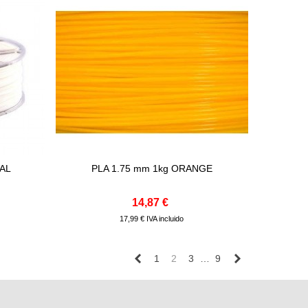
RAL
PLA 1.75 mm 1kg ORANGE
Comprar
14,87 €
17,99 € IVA incluido
Anterior
Siguiente
1
2
3
…
9