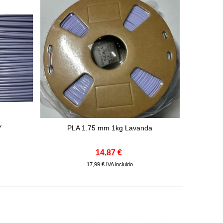
Y
PLA 1.75 mm 1kg Lavanda
Comprar
14,87 €
17,99 € IVA incluido