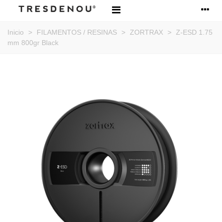
Inicio
>
FILAMENTOS / RESINAS
>
ZORTRAX
>
Z-ESD 1.75
mm 800gr Black