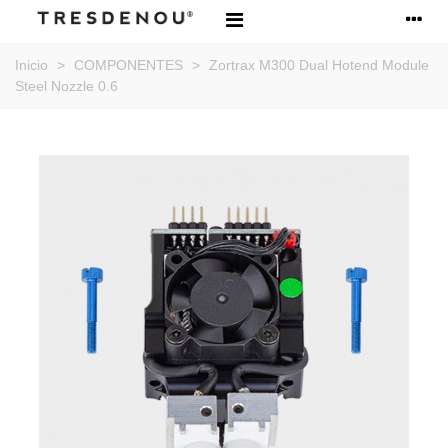
Inicio
>
COMPONENTES
>
Zortrax M300 Dual Hotend Module
Steel Nozzle 0.6