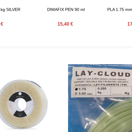
1kg SILVER
DIMAFIX PEN 90 ml
PLA 1.75 m
Comprar
Comprar
 €
15,40 €
17