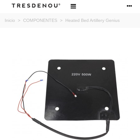
Inicio
>
COMPONENTES
>
Heated Bed Artillery Genius