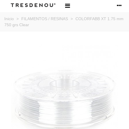
Inicio
>
FILAMENTOS / RESINAS
>
COLORFABB XT 1.75 mm
750 grs Clear